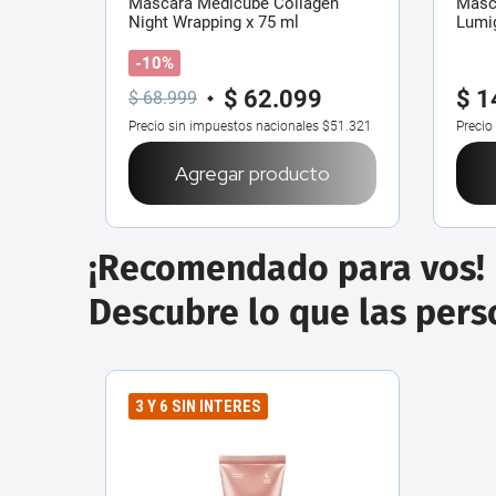
Máscara Medicube Collagen
Masca
Night Wrapping x 75 ml
Lumig
-10%
$
62
.
099
$
1
$
68
.
999
Precio sin impuestos nacionales
$51.321
Precio
Agregar producto
¡Recomendado para vos!
Descubre lo que las per
3 Y 6 SIN INTERES