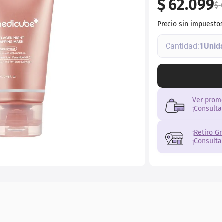
$
62
.
099
torno
$
Precio sin impuesto
1
Ver prom
¡Consulta
¡Retiro G
¡Consulta