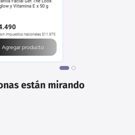
rilla Facial Get The Look
low y Vitamina E x 50 g
4
.
490
 sin impuestos nacionales
$11.975
Agregar producto
sonas están mirando