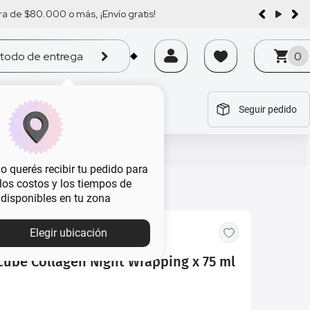
a de $80.000 o más, ¡Envío gratis!
todo de entrega
0
Seguir pedido
tegoría
tegoría
tegoría
tegoría
tegoría
 querés recibir tu pedido para
, los costos y los tiempos de
 disponibles en tu zona
Elegir ubicación
ube Collagen Night Wrapping x 75 ml