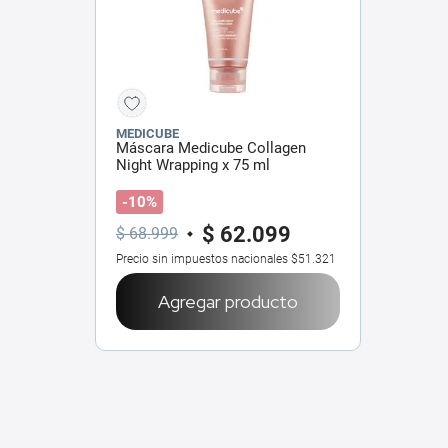
MEDICUBE
Máscara Medicube Collagen
Night Wrapping x 75 ml
-10%
$
62
.
099
$
68
.
999
Precio sin impuestos nacionales
$51.321
Agregar producto