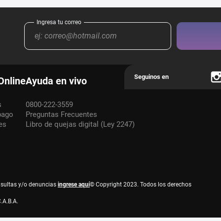
Online
Ayuda en vivo
s
0800-222-3559
pago
Preguntas Frecuentes
es
Libro de quejas digital (Ley 2247)
nsultas y/o denuncias
ingrese aquí
© Copyright 2023. Todos los derechos
.A.B.A.