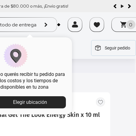
a de $80.000 o más, ¡Envío gratis!
todo de entrega
0
Seguir pedido
tegoría
tegoría
tegoría
tegoría
tegoría
 querés recibir tu pedido para
, los costos y los tiempos de
 disponibles en tu zona
Elegir ubicación
ial Get The Look Energy Skin x 10 ml