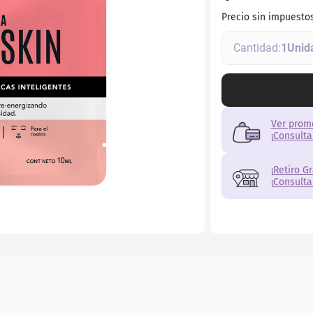
ial
Precio sin impuesto
1
Ver prom
¡Consulta
¡Retiro G
¡Consulta