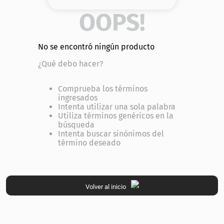
8
.
base
OOPS!
9
.
nyx
No se encontró ningún producto
10
.
cher
¿Qué debo hacer?
Comprueba los términos
ingresados
Intenta utilizar una sola palabra
Utiliza términos genéricos en la
búsqueda
Intenta buscar sinónimos del
término deseado
Volver al inicio