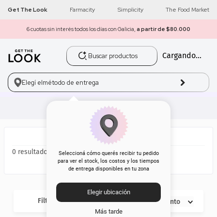
Get The Look
Farmacity
Simplicity
The Food Market
6 cuotas sin interés todos los días con Galicia,
a partir de $80.000
Buscar productos
Cargando...
1
.
get the look
2
.
máscara pestañas
Elegí el
método de entrega
3
.
loreal
4
.
brochas
5
.
corrector
0
Seleccioná cómo querés recibir tu pedido
para ver el stock, los costos y los tiempos
de entrega disponibles en tu zona
6
.
rubor
Elegir ubicación
7
.
serum
Filtros
Descuento
Más tarde