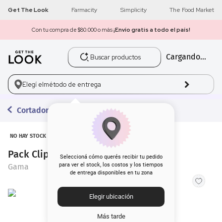
Get The Look
Farmacity
Simplicity
The Food Market
Con tu compra de $80.000 o más
¡Envío gratis a todo el país!
Buscar productos
Cargando...
1
.
get the look
2
.
máscara pestañas
Elegí el
método de entrega
3
.
loreal
Cortadoras de Pelo
4
.
brochas
NO HAY STOCK
Pack Clipper Gama Titanium T744
5
.
corrector
Seleccioná cómo querés recibir tu pedido
para ver el stock, los costos y los tiempos
Gama
de entrega disponibles en tu zona
6
.
rubor
Elegir ubicación
7
.
serum
Más tarde