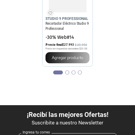
STUDIO 9 PROFESSIONAL
Recortador Eléctrico Studio 9
Professional
-30% Web#14
Precio final
$
27
.
993
$
39
.
990
Precio sin impuestos nacionales
$23.135
Agregar producto