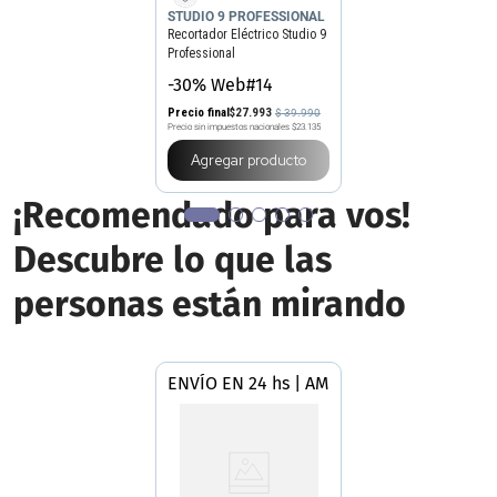
STUDIO 9 PROFESSIONAL
Recortador Eléctrico Studio 9
Professional
-30% Web#14
Precio final
$
27
.
993
$
39
.
990
Precio sin impuestos nacionales
$23.135
Agregar producto
¡Recomendado para vos!
Descubre lo que las
personas están mirando
ENVÍO EN 24 hs | AMBA