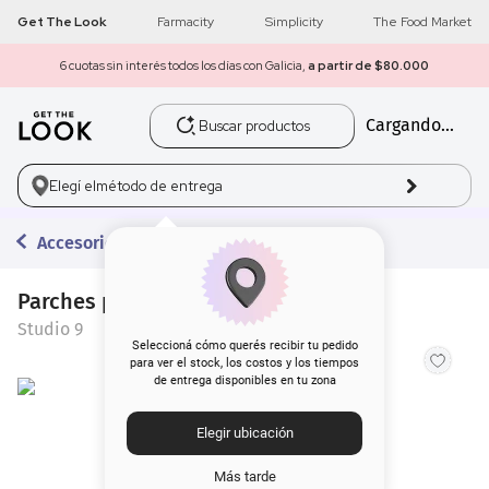
Get The Look
Farmacity
Simplicity
The Food Market
6 cuotas sin interés todos los días con Galicia,
a partir de $80.000
Buscar productos
Cargando...
1
.
get the look
2
.
máscara pestañas
Elegí el
método de entrega
3
.
loreal
Accesorios
4
.
brochas
Parches para Ojos Studio 9 Gel
Studio 9
5
.
corrector
Seleccioná cómo querés recibir tu pedido
para ver el stock, los costos y los tiempos
de entrega disponibles en tu zona
6
.
rubor
Elegir ubicación
7
.
serum
Más tarde