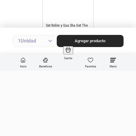
Set Roller y Gua Sha Get The
Look Self Care
Precio final
$
20
.
490
Precio sin impuestos nacionales
$16.934
Agregar producto
1
Agregar producto
Carrito
Inicio
Beneficios
Favoritos
Enviar