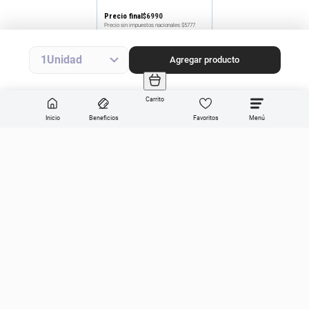
Precio final
$
6990
Precio sin impuestos nacionales
$5777
Agregar producto
1
Agregar producto
Carrito
Inicio
Beneficios
Favoritos
Enviar