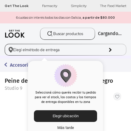
Get The Look
Farmacity
Simplicity
The Food Market
6 cuotas sin interés todos los días con Galicia,
a partir de $80.000
Buscar productos
Cargando...
1
.
get the look
2
.
máscara pestañas
Elegí el
método de entrega
3
.
loreal
Accesorios
4
.
brochas
Peine de Pelo Studio 9 con Mango Negro
Studio 9
5
.
corrector
Seleccioná cómo querés recibir tu pedido
para ver el stock, los costos y los tiempos
de entrega disponibles en tu zona
6
.
rubor
Elegir ubicación
7
.
serum
Más tarde