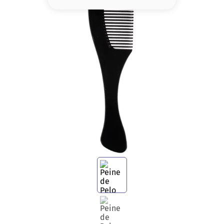
8
.
base
9
.
nyx
10
.
cher