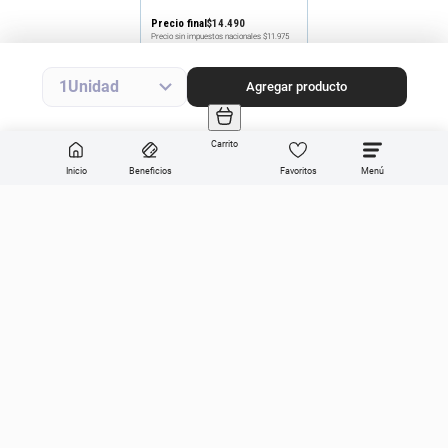
Precio final
$
14
.
490
Precio sin impuestos nacionales
$11.975
Agregar producto
1
Agregar producto
Carrito
Inicio
Beneficios
Favoritos
Enviar