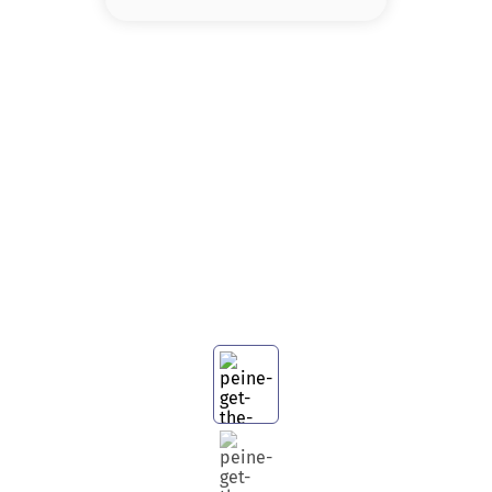
8
.
base
9
.
cher
10
.
nyx