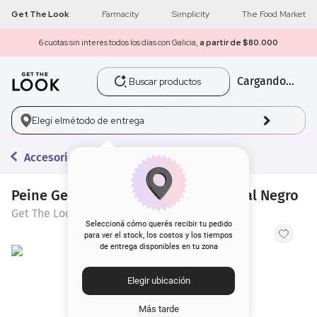
Get The Look
Farmacity
Simplicity
The Food Market
6 cuotas sin interés todos los días con Galicia,
a partir de $80.000
Buscar productos
Cargando...
1
.
get the look
2
.
máscara pestañas
Elegí el
método de entrega
3
.
loreal
Accesorios
4
.
brochas
Peine Get The Look Doble Profesional Negro
Get The Look
5
.
corrector
Seleccioná cómo querés recibir tu pedido
para ver el stock, los costos y los tiempos
de entrega disponibles en tu zona
6
.
rubor
Elegir ubicación
7
.
serum
Más tarde