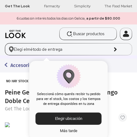
Get The Look
Farmacity
Simplicity
The Food Market
6 cuotas sin interés todos los días con Galicia,
a partir de $80.000
Buscar productos
1
.
get the look
Elegí el
método de entrega
2
.
máscara pestañas
Accesorios
3
.
loreal
4
.
brochas
NO HAY STOCK
Peine Get The Look Pro Tools Sin Mango
5
.
corrector
Seleccioná cómo querés recibir tu pedido
para ver el stock, los costos y los tiempos
Doble Cerdas
de entrega disponibles en tu zona
Get The Look
6
.
rubor
Elegir ubicación
7
.
base
Más tarde