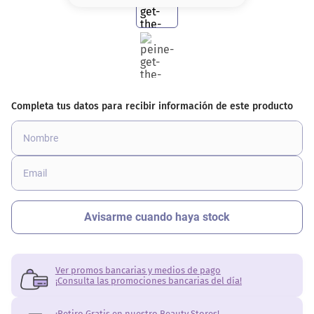
8
.
serum
9
.
cher
10
.
labial
Ver promos bancarias y medios de pago
¡Consulta las promociones bancarias del día!
¡Retiro Gratis en nuestro Beauty Stores!