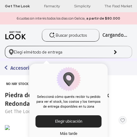
Get The Look
Farmacity
Simplicity
The Food Market
6 cuotas sin interés todos los días con Galicia,
a partir de $80.000
Buscar productos
Cargando...
1
.
get the look
2
.
máscara pestañas
Elegí el
método de entrega
3
.
loreal
Accesorios
4
.
brochas
NO HAY STOCK
Piedra de Masaje Facial Get The Look
5
.
corrector
Seleccioná cómo querés recibir tu pedido
para ver el stock, los costos y los tiempos
Redonda
de entrega disponibles en tu zona
6
.
rubor
Get The Look
Elegir ubicación
7
.
serum
Más tarde