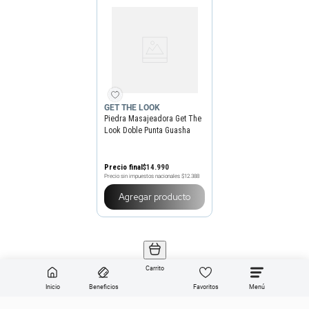
GET THE LOOK
Piedra Masajeadora Get The
Look Doble Punta Guasha
Precio final
$
14
.
990
Precio sin impuestos nacionales
$12.388
Agregar producto
Carrito
Inicio
Beneficios
Favoritos