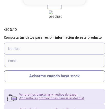
8
.
base
9
.
nyx
10
.
cher
-50%#0
Ver promos bancarias y medios de pago
¡Consulta las promociones bancarias del día!