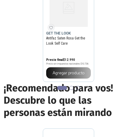
GET THE LOOK
Antifaz Saten Rosa Get the
Look Self Care
Precio final
$
12
.
990
Precio sin impuestos nacionales
$10.736
Agregar producto
¡Recomendado para vos!
Descubre lo que las
personas están mirando