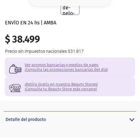
8
.
serum
9
.
cher
ENVÍO EN 24 hs | AMBA
10
.
labial
$
38
.
499
Precio sin impuestos nacionales
$31.817
Ver promos bancarias y medios de pago
¡Consulta las promociones bancarias del día!
¡Retiro Gratis en nuestro Beauty Stores!
¡Consulta tu Beauty Store más cercano!
Detalle del producto