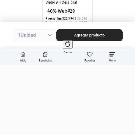
Studio 9 Professional
-40% Web#29
Precio final
$
22
.
194
$
36
.
990
Precio sin impuestos nacionales
$18.342
Agregar producto
1
Agregar producto
Carrito
Inicio
Beneficios
Favoritos
Enviar