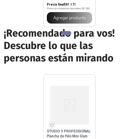
Precio final
$
81
.
171
Precio sin impuestos nacionales
$67.083
Agregar producto
¡Recomendado para vos!
Descubre lo que las
personas están mirando
STUDIO 9 PROFESSIONAL
Plancha de Pelo Mini Glam