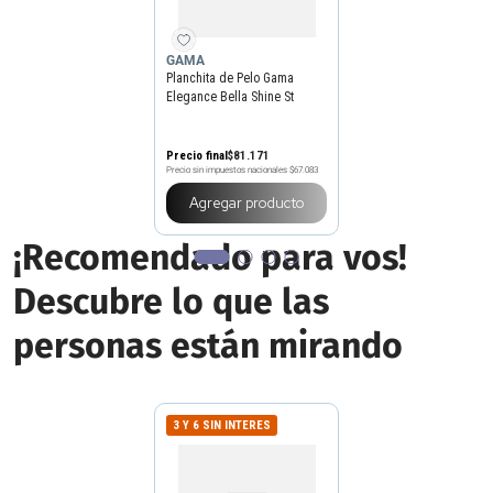
GAMA
Planchita de Pelo Gama
Elegance Bella Shine St
Precio final
$
81
.
171
Precio sin impuestos nacionales
$67.083
Agregar producto
¡Recomendado para vos!
Descubre lo que las
personas están mirando
3 Y 6 SIN INTERES