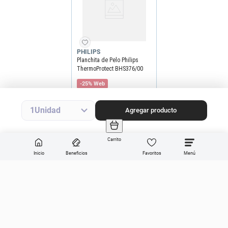
PHILIPS
Planchita de Pelo Philips
ThermoProtect BHS376/00
-25% Web
Precio final
$
65
.
849
$
87
.
799
Precio sin impuestos nacionales
$54.421
1
Agregar producto
Agregar producto
Carrito
Inicio
Beneficios
Favoritos