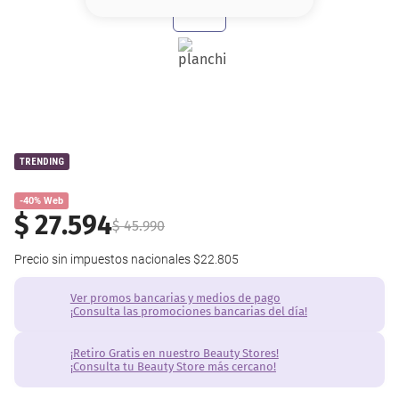
8
.
serum
9
.
cher
10
.
contorno
TRENDING
-40% Web
$
27
.
594
$
45
.
990
Precio sin impuestos nacionales
$22.805
Ver promos bancarias y medios de pago
¡Consulta las promociones bancarias del día!
¡Retiro Gratis en nuestro Beauty Stores!
¡Consulta tu Beauty Store más cercano!