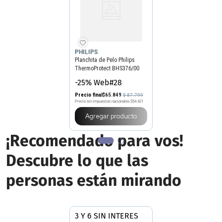
PHILIPS
Planchita de Pelo Philips
ThermoProtect BHS376/00
-25% Web#28
Precio final
$
65
.
849
$
87
.
799
Precio sin impuestos nacionales
$54.421
Agregar producto
¡Recomendado para vos!
Descubre lo que las
personas están mirando
3 Y 6 SIN INTERES