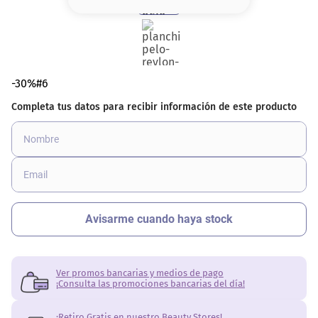
8
.
serum
9
.
cher
10
.
labial
-30%#6
Ver promos bancarias y medios de pago
¡Consulta las promociones bancarias del día!
¡Retiro Gratis en nuestro Beauty Stores!