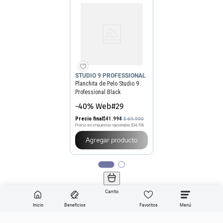
STUDIO 9 PROFESSIONAL
Planchita de Pelo Studio 9
Professional Black
Technique
-40% Web#29
Precio final
$
41
.
994
$
69
.
990
Precio sin impuestos nacionales
$34.706
Agregar producto
Carrito
Inicio
Beneficios
Favoritos