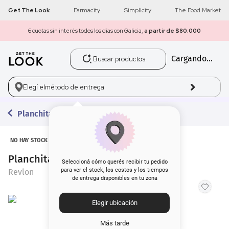
Get The Look
Farmacity
Simplicity
The Food Market
6 cuotas sin interés todos los días con Galicia,
a partir de $80.000
Buscar productos
Cargando...
1
.
get the look
2
.
máscara pestañas
Elegí el
método de entrega
3
.
loreal
Planchitas
4
.
brochas
NO HAY STOCK
Planchita Pelo Revlon Digital
5
.
corrector
Seleccioná cómo querés recibir tu pedido
para ver el stock, los costos y los tiempos
Revlon
de entrega disponibles en tu zona
6
.
rubor
Elegir ubicación
7
.
base
Más tarde