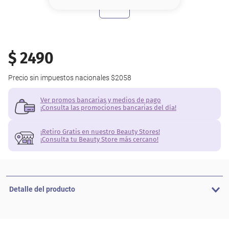
8
.
serum
9
.
cher
10
.
labial
$
2490
Precio sin impuestos nacionales
$2058
Ver promos bancarias y medios de pago
¡Consulta las promociones bancarias del día!
¡Retiro Gratis en nuestro Beauty Stores!
¡Consulta tu Beauty Store más cercano!
Detalle del producto