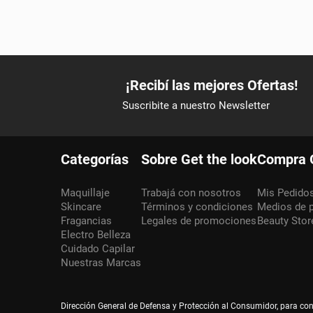
Categorías
Sobre Get the look
Compra 
Maquillaje
Trabajá con nosotros
Mis Pedido
Skincare
Términos y condiciones
Medios de 
Fragancias
Legales de promociones
Beauty Stor
Electro Belleza
Cuidado Capilar
Nuestras Marcas
Dirección General de Defensa y Protección al Consumidor, para co