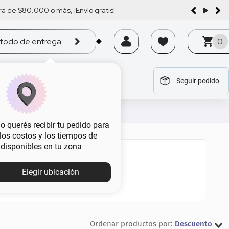
a de $80.000 o más, ¡Envío gratis!
todo de entrega
0
Seguir pedido
tegoría
tegoría
tegoría
tegoría
tegoría
 querés recibir tu pedido para
, los costos y los tiempos de
 disponibles en tu zona
Elegir ubicación
Descuento