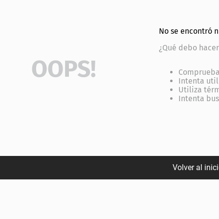
No se encontró 
¿Qué debo hacer
OOPS!
Comprueba 
Intenta uti
Utiliza tér
Intenta bu
Volver al inic