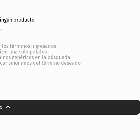
ningún producto
?
los términos ingresados
lizar una sola palabra
minos genéricos en la búsqueda
scar sinónimos del término deseado
io