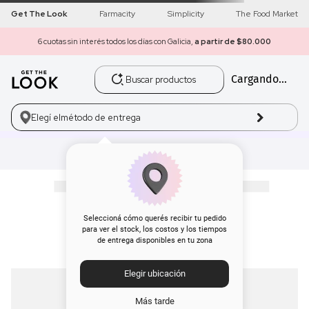
Get The Look
Farmacity
Simplicity
The Food Market
6 cuotas sin interés todos los días con Galicia,
a partir de $80.000
Buscar productos
Cargando...
1
.
get the look
2
.
máscara pestañas
Elegí el
método de entrega
3
.
loreal
regalo-antonio-bag
4
.
brochas
No encontramos resultados para tu
búsqueda
5
.
corrector
Seleccioná cómo querés recibir tu pedido
para ver el stock, los costos y los tiempos
de entrega disponibles en tu zona
6
.
rubor
Elegir ubicación
7
.
base
Más tarde