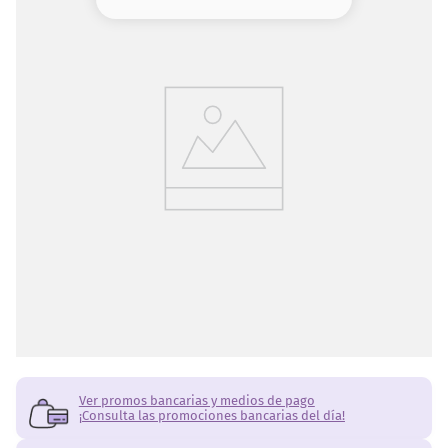
8
.
serum
9
.
cher
Te recomendamos
revisar si está bien escrito
o
10
.
labial
intentar con otras palabras
.
Ver Ofertas
Los elegidos de nuestra comunidad
Ver todos