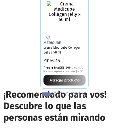
MEDICUBE
Crema Medicube Collagen
Jelly x 50 ml
-10%#15
Precio final
$
53
.
999
$
59
.
999
Precio sin impuestos nacionales
$44.627
Agregar producto
¡Recomendado para vos!
Descubre lo que las
personas están mirando