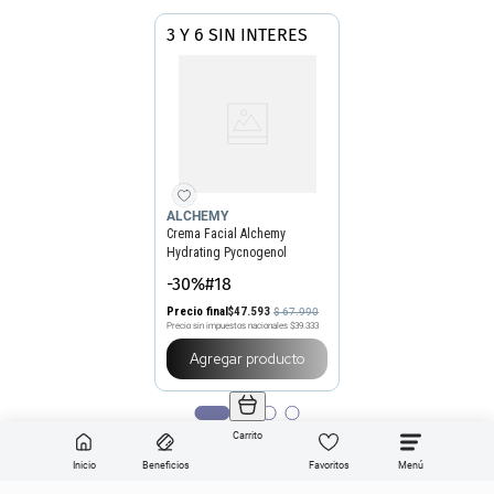
3 Y 6 SIN INTERES
ALCHEMY
Crema Facial Alchemy
Hydrating Pycnogenol
Normal Skin
-30%#18
Precio final
$
47
.
593
$
67
.
990
Precio sin impuestos nacionales
$39.333
Agregar producto
Carrito
Inicio
Beneficios
Favoritos