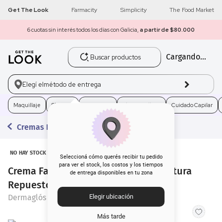
Get The Look
Farmacity
Simplicity
The Food Market
6 cuotas sin interés todos los días con Galicia,
a partir de $80.000
Buscar productos
Cargando...
1
.
get the look
2
.
máscara pestañas
Elegí el
método de entrega
3
.
brochas
Maquillaje
Skincare
Fragancias
Electro Belleza
Cuidado Capilar
Cremas Hidratantes
4
.
loreal
5
.
corrector
NO HAY STOCK
Seleccioná cómo querés recibir tu pedido
para ver el stock, los costos y los tiempos
Crema Facial Dermaglós Ultra Estructura
de entrega disponibles en tu zona
6
.
rubor
Repuesto x 50 g
Dermaglós
Elegir ubicación
7
.
base
Más tarde