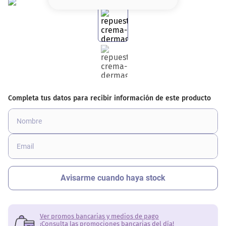
8
.
serum
9
.
cher
10
.
contorno
Ver promos bancarias y medios de pago
¡Consulta las promociones bancarias del día!