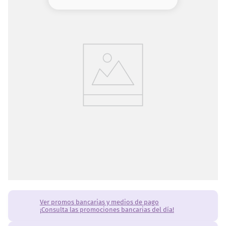
8
.
base
9
.
nyx
10
.
cher
Ver promos bancarias y medios de pago
¡Consulta las promociones bancarias del día!