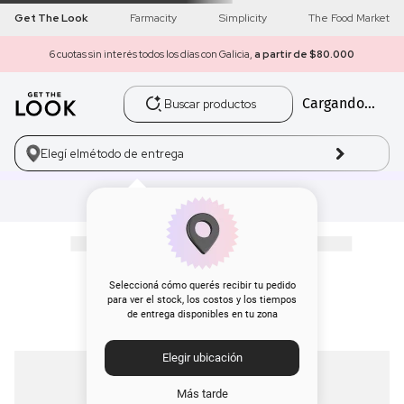
Get The Look
Farmacity
Simplicity
The Food Market
6 cuotas sin interés todos los días con Galicia,
a partir de $80.000
Buscar productos
Cargando...
1
.
get the look
2
.
máscara pestañas
Elegí el
método de entrega
3
.
loreal
4
.
brochas
5
.
corrector
Seleccioná cómo querés recibir tu pedido
para ver el stock, los costos y los tiempos
de entrega disponibles en tu zona
6
.
rubor
Elegir ubicación
7
.
serum
Más tarde