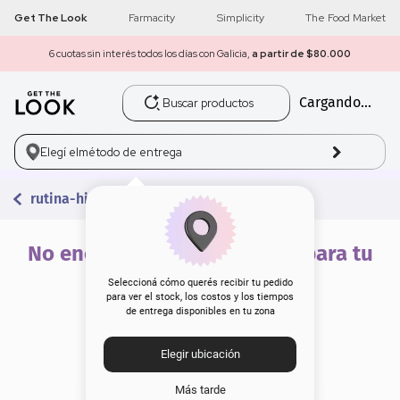
Get The Look
Farmacity
Simplicity
The Food Market
6 cuotas sin interés todos los días con Galicia,
a partir de $80.000
Buscar productos
Cargando...
1
.
get the look
2
.
máscara pestañas
Elegí el
método de entrega
3
.
loreal
rutina-hidratacion-facial-inicial
4
.
brochas
No encontramos resultados para tu
búsqueda
5
.
corrector
Seleccioná cómo querés recibir tu pedido
para ver el stock, los costos y los tiempos
de entrega disponibles en tu zona
6
.
rubor
Elegir ubicación
7
.
serum
Más tarde