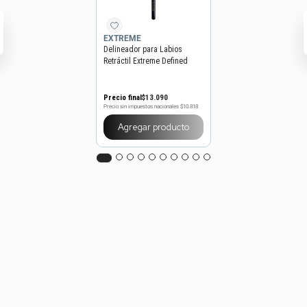
EXTREME
Delineador para Labios
Retráctil Extreme Defined
Lips x 0,25 g
Precio final
$
13
.
090
Precio sin impuestos nacionales
$10.818
Agregar producto