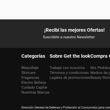
Categorías
Sobre Get the look
Compra 
Maquillaje
Trabajá con nosotros
Mis Pedido
Skincare
Términos y condiciones
Medios de 
Fragancias
Legales de promociones
Beauty Stor
Electro Belleza
Cuidado Capilar
Nuestras Marcas
Dirección General de Defensa y Protección al Consumidor, para co