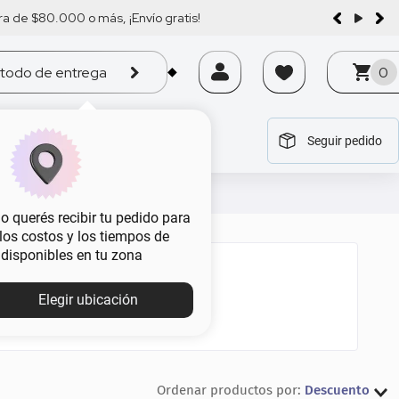
a de $80.000 o más, ¡Envío gratis!
todo de entrega
0
Seguir pedido
tegoría
tegoría
tegoría
tegoría
tegoría
 querés recibir tu pedido para
, los costos y los tiempos de
 disponibles en tu zona
Elegir ubicación
Descuento