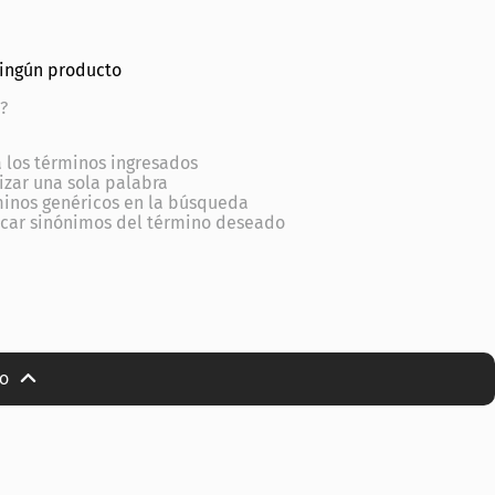
ningún producto
?
los términos ingresados
lizar una sola palabra
minos genéricos en la búsqueda
scar sinónimos del término deseado
io