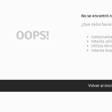
torno
No se encontró 
¿Qué debo hacer
OOPS!
Comprueba 
Intenta uti
Utiliza tér
Intenta bu
Volver al inic