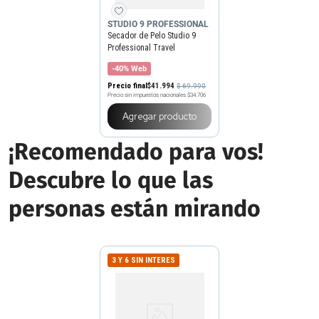
STUDIO 9 PROFESSIONAL
Secador de Pelo Studio 9
Professional Travel
-40% Web
Precio final
$
41
.
994
$
69
.
990
Precio sin impuestos nacionales
$34.706
Agregar producto
¡Recomendado para vos!
Descubre lo que las
personas están mirando
3 Y 6 SIN INTERES