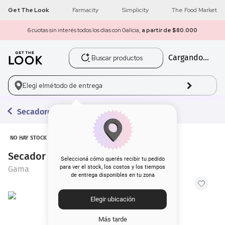
Get The Look
Farmacity
Simplicity
The Food Market
6 cuotas sin interés todos los días con Galicia,
a partir de $80.000
Buscar productos
Cargando...
1
.
get the look
2
.
máscara pestañas
Elegí el
método de entrega
3
.
loreal
Secadores
4
.
brochas
NO HAY STOCK
Secador de Pelo Gama Eolic Mini Cx
5
.
corrector
Seleccioná cómo querés recibir tu pedido
para ver el stock, los costos y los tiempos
Gama
de entrega disponibles en tu zona
6
.
rubor
Elegir ubicación
7
.
serum
Más tarde