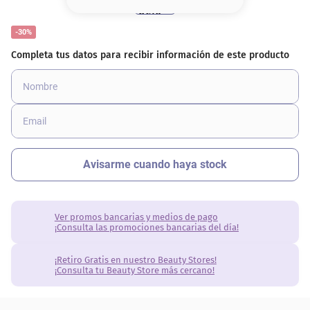
8
.
base
-30%
9
.
nyx
10
.
cher
Ver promos bancarias y medios de pago
¡Consulta las promociones bancarias del día!
¡Retiro Gratis en nuestro Beauty Stores!
¡Consulta tu Beauty Store más cercano!