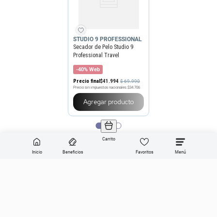
STUDIO 9 PROFESSIONAL
Secador de Pelo Studio 9
Professional Travel
-40% Web
Precio final
$
41
.
994
$
69
.
990
Precio sin impuestos nacionales
$34.706
Agregar producto
Carrito
Inicio
Beneficios
Favoritos