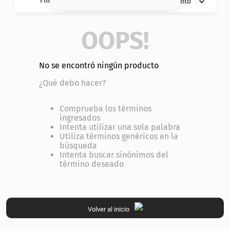
Filtros
Descuento
8
.
base
9
.
cher
OOPS!
10
.
nyx
No se encontró ningún producto
¿Qué debo hacer?
Comprueba los términos
ingresados
Intenta utilizar una sola palabra
Utiliza términos genéricos en la
búsqueda
Intenta buscar sinónimos del
término deseado
Volver al inicio