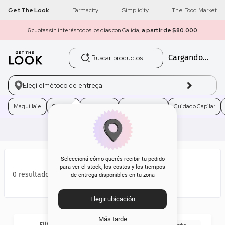
Get The Look
Farmacity
Simplicity
The Food Market
6 cuotas sin interés todos los días con Galicia,
a partir de $80.000
Buscar productos
Cargando...
1
.
get the look
2
.
máscara pestañas
Elegí el
método de entrega
3
.
loreal
Maquillaje
Skincare
Fragancias
Electro Belleza
Cuidado Capilar
4
.
brochas
5
.
corrector
Seleccioná cómo querés recibir tu pedido
para ver el stock, los costos y los tiempos
0
de entrega disponibles en tu zona
6
.
rubor
Elegir ubicación
7
.
serum
Más tarde