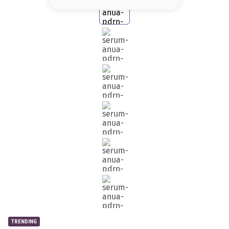
8
.
serum
9
.
cher
10
.
contorno
TRENDING