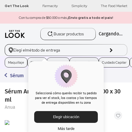
Get The Look
Farmacity
Simplicity
The Food Market
Con tu compra de $80.000 o más
¡Envío gratis a todo el país!
Buscar productos
Cargando...
1
.
get the look
2
.
máscara pestañas
Elegí el
método de entrega
3
.
brochas
Maquillaje
Skincare
Fragancias
Electro Belleza
Cuidado Capilar
Sérum
4
.
loreal
Sérum Ana Pdrn Acido Hialurónico 100 x 30
5
.
corrector
Seleccioná cómo querés recibir tu pedido
ml
para ver el stock, los costos y los tiempos
de entrega disponibles en tu zona
6
.
rubor
Anua
Elegir ubicación
7
.
base
Más tarde