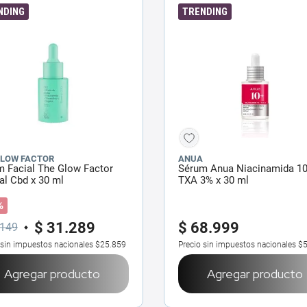
NDING
TRENDING
GLOW FACTOR
ANUA
 Facial The Glow Factor
Sérum Anua Niacinamida 1
l Cbd x 30 ml
TXA 3% x 30 ml
%
$
31
.
289
$
68
.
999
149
 sin impuestos nacionales
$25.859
Precio sin impuestos nacionales
$5
Agregar producto
Agregar producto