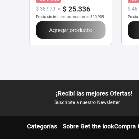
$
25
.
336
$
38
.
979
$
46
.
Precio sin impuestos nacionales
$20.939
Precio
Agregar producto
Categorías
Sobre Get the look
Compra 