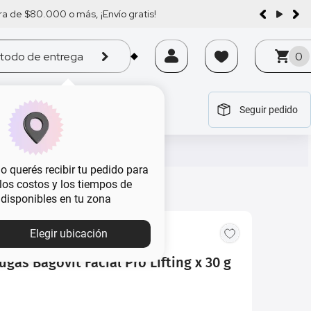
a de $80.000 o más, ¡Envío gratis!
todo de entrega
0
Seguir pedido
tegoría
tegoría
tegoría
tegoría
tegoría
 querés recibir tu pedido para
, los costos y los tiempos de
 disponibles en tu zona
Elegir ubicación
gas Bagovit Facial Pro Lifting x 30 g