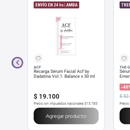
ENVÍO EN 24 hs | AMBA
TRE
ACF
THE 
i
Recarga Sérum Facial Acf by
Sérum
l
Dadatina Vol.1: Balance x 30 ml
Emera
-40
$
19
.
100
$
52
.
$22.255
Precio sin impuestos nacionales
$15.785
Precio
o
Agregar producto