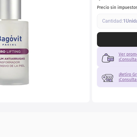
ial
Precio sin impuesto
1
Ver prom
¡Consulta
¡Retiro G
¡Consulta