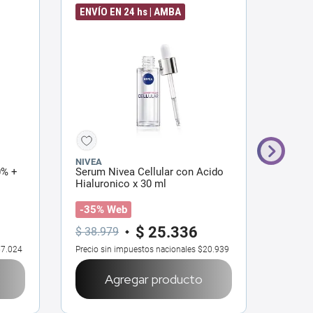
ENVÍO EN 24 hs | AMBA
ENVÍO
NIVEA
NIVEA
0% +
Serum Nivea Cellular con Acido
Serúm
Hialuronico x 30 ml
Mancha
-35% Web
-35%
$
25
.
336
$
38
.
979
$
41
.
4
7.024
Precio sin impuestos nacionales
$20.939
Precio 
Agregar producto