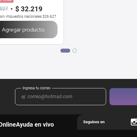
$
32
.
219
027
 sin impuestos nacionales
$26.627
Agregar producto
Online
Ayuda en vivo