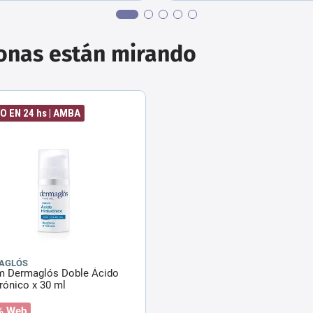
sonas están mirando
O EN 24 hs | AMBA
AGLÓS
m Dermaglós Doble Ácido
rónico x 30 ml
% Web