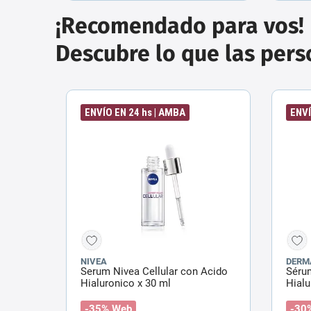
¡Recomendado para vos!
Descubre lo que las per
ENVÍO EN 24 hs | AMBA
ENVÍ
NIVEA
DERM
Serum Nivea Cellular con Acido
Séru
Hialuronico x 30 ml
Hialu
-35% Web
-30