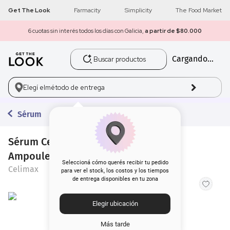
Get The Look
Farmacity
Simplicity
The Food Market
6 cuotas sin interés todos los días con Galicia,
a partir de $80.000
Buscar productos
Cargando...
1
.
get the look
2
.
máscara pestañas
Elegí el
método de entrega
3
.
loreal
Sérum
4
.
brochas
Sérum Celimax The Real Noni Energy
Ampoule x 50 ml
5
.
corrector
Seleccioná cómo querés recibir tu pedido
Celimax
para ver el stock, los costos y los tiempos
de entrega disponibles en tu zona
6
.
rubor
Elegir ubicación
7
.
serum
Más tarde