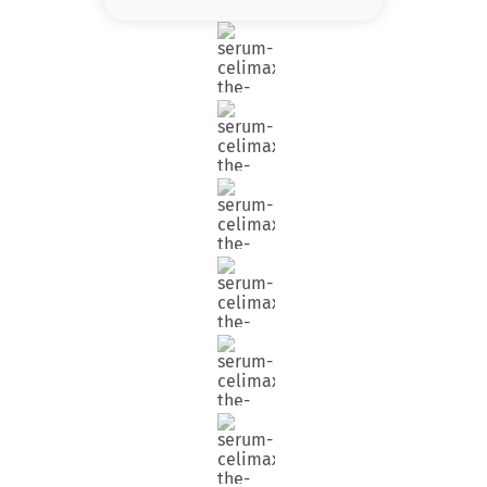
8
.
base
9
.
nyx
10
.
cher