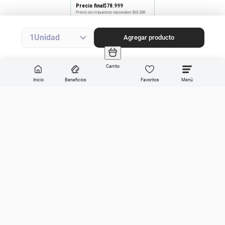
Precio final
$
78
.
999
Precio sin impuestos nacionales
$65.288
Agregar producto
1
Agregar producto
Carrito
Inicio
Beneficios
Favoritos
Enviar