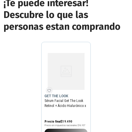
¡Te puede interesar!
Descubre lo que las
personas estan comprando
GET THE LOOK
Sérum Facial Get The Look
Retinol + Ácido Hialurónico x
30 ml
Precio final
$
19
.
490
Precio sin impuestos nacionales
$16.107