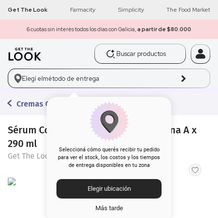
Get The Look
Farmacity
Simplicity
The Food Market
6 cuotas sin interés todos los días con Galicia,
a partir de $80.000
Buscar productos
1
.
get the look
Elegí el
método de entrega
2
.
máscara pestañas
Cremas Corporales
3
.
loreal
4
.
brochas
Sérum Corporal Get The Look Vitamina A x
290 ml
5
.
corrector
Seleccioná cómo querés recibir tu pedido
Get The Look
para ver el stock, los costos y los tiempos
de entrega disponibles en tu zona
6
.
rubor
Elegir ubicación
7
.
serum
Más tarde