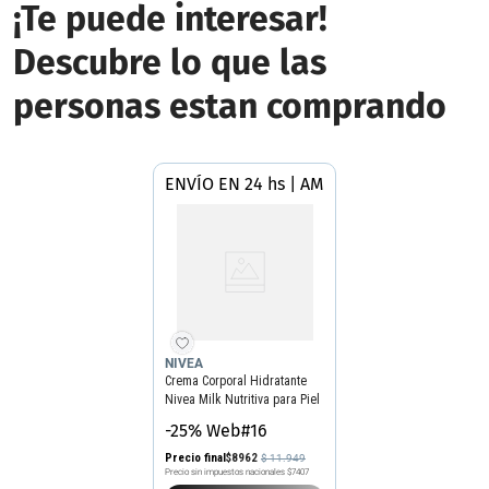
¡Te puede interesar!
Descubre lo que las
personas estan comprando
ENVÍO EN 24 hs | AMBA
NIVEA
Crema Corporal Hidratante
Nivea Milk Nutritiva para Piel
Extra Seca x 400 ml
-25% Web#16
Precio final
$
8962
$
11
.
949
Precio sin impuestos nacionales
$7407