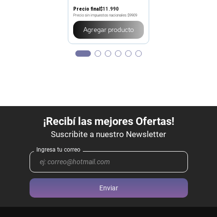
Precio final
$
11
.
990
Precio sin impuestos nacionales
$9909
Agregar producto
Enviar