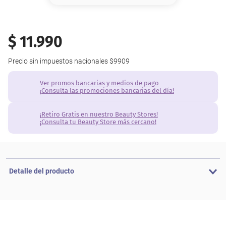
8
.
base
9
.
nyx
$
11
.
990
10
.
cher
Precio sin impuestos nacionales
$9909
Ver promos bancarias y medios de pago
¡Consulta las promociones bancarias del día!
¡Retiro Gratis en nuestro Beauty Stores!
¡Consulta tu Beauty Store más cercano!
Detalle del producto