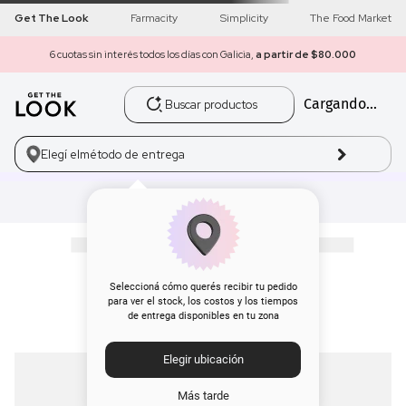
Get The Look
Farmacity
Simplicity
The Food Market
6 cuotas sin interés todos los días con Galicia,
a partir de $80.000
Buscar productos
Cargando...
1
.
get the look
2
.
máscara pestañas
Elegí el
método de entrega
3
.
loreal
4
.
brochas
5
.
corrector
Seleccioná cómo querés recibir tu pedido
para ver el stock, los costos y los tiempos
de entrega disponibles en tu zona
6
.
rubor
Elegir ubicación
7
.
base
Más tarde