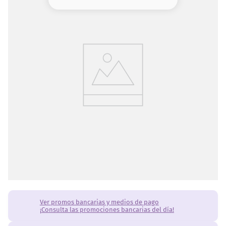
8
.
serum
9
.
cher
10
.
labial
Ver promos bancarias y medios de pago
¡Consulta las promociones bancarias del día!