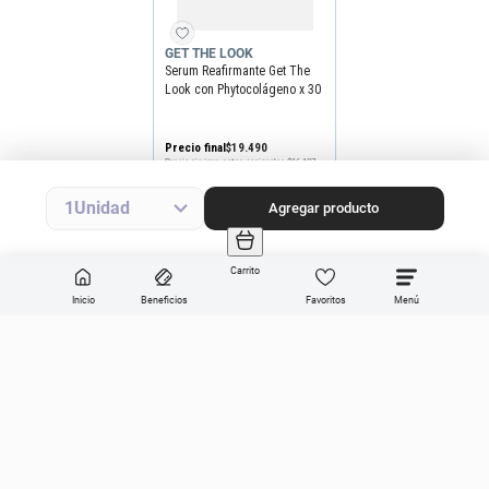
GET THE LOOK
Serum Reafirmante Get The
Look con Phytocolágeno x 30
ml
Precio final
$
19
.
490
Precio sin impuestos nacionales
$16.107
Agregar producto
1
Agregar producto
Carrito
Inicio
Beneficios
Favoritos