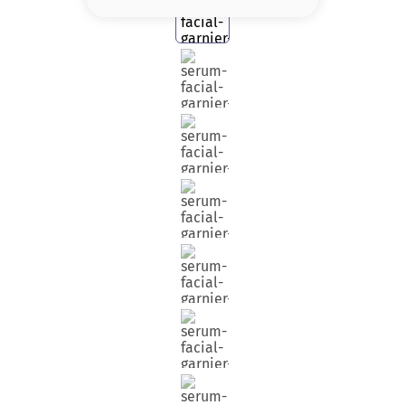
8
.
base
9
.
nyx
10
.
cher