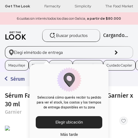
Get The Look
Farmacity
Simplicity
The Food Market
6 cuotas sin interés todos los días con Galicia,
a partir de $80.000
Buscar productos
Cargando...
1
.
get the look
2
.
máscara pestañas
Elegí el
método de entrega
3
.
loreal
Maquillaje
Skincare
Fragancias
Electro Belleza
Cuidado Capilar
Sérum
4
.
brochas
Sérum Facial Iluminador Vitamina C Garnier x
5
.
corrector
Seleccioná cómo querés recibir tu pedido
30 ml
para ver el stock, los costos y los tiempos
de entrega disponibles en tu zona
6
.
rubor
Garnier
Elegir ubicación
7
.
serum
Más tarde