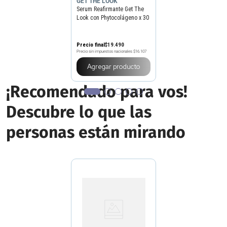
GET THE LOOK
Serum Reafirmante Get The
Look con Phytocolágeno x 30
ml
Precio final
$
19
.
490
Precio sin impuestos nacionales
$16.107
Agregar producto
¡Recomendado para vos!
Descubre lo que las
personas están mirando