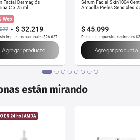
m Facial Dermaglós
Sérum Facial Skin1004 Cent
ina C x 25 ml
Ampolla Pieles Sensibles x 
% Web
$
32
.
219
$
45
.
099
027
 sin impuestos nacionales
$26.627
Precio sin impuestos nacionales
$3
Agregar producto
Agregar producto
sonas están mirando
O EN 24 hs | AMBA