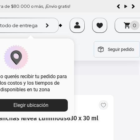
a de $80.000 o más, ¡Envío gratis!
todo de entrega
0
Seguir pedido
tegoría
tegoría
tegoría
tegoría
tegoría
 querés recibir tu pedido para
, los costos y los tiempos de
 disponibles en tu zona
MBA
Elegir ubicación
anchas Nivea Luminous630 x 30 ml