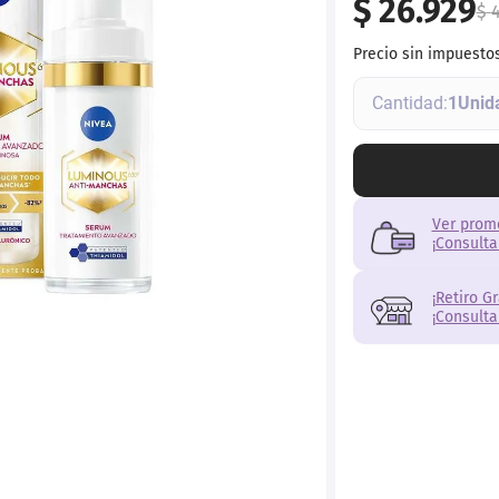
$
26
.
929
torno
$
4
Precio sin impuesto
1
Ver prom
¡Consulta
¡Retiro G
¡Consulta