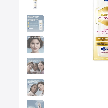
10
.
con