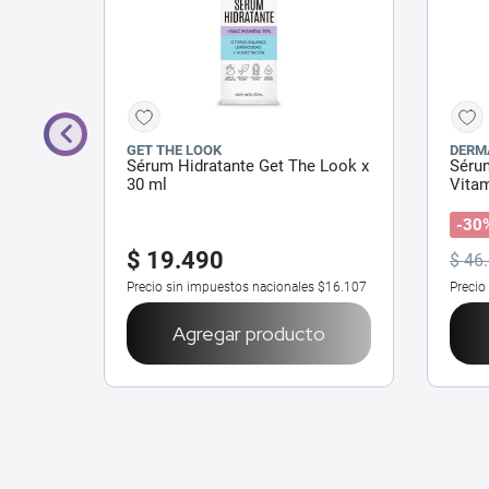
GET THE LOOK
DERM
Sérum Hidratante Get The Look x
Séru
30 ml
Vitam
-30
$
19
.
490
$
46
.
$26.627
Precio sin impuestos nacionales
$16.107
Precio
o
Agregar producto