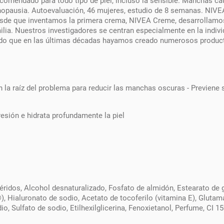
comendado para todo tipo de piel, incluso la sensible. Manchas cau
pausia. Autoevaluación, 46 mujeres, estudio de 8 semanas. NIVEA 
Desde que inventamos la primera crema, NIVEA Creme, desarrollamos
ilia. Nuestros investigadores se centran especialmente en la indivi
o que en las últimas décadas hayamos creado numerosos productos
 la raíz del problema para reducir las manchas oscuras - Previene s
resión e hidrata profundamente la piel
icéridos, Alcohol desnaturalizado, Fosfato de almidón, Estearato de 
®), Hialuronato de sodio, Acetato de tocoferilo (vitamina E), Gluta
io, Sulfato de sodio, Etilhexilglicerina, Fenoxietanol, Perfume, CI 1