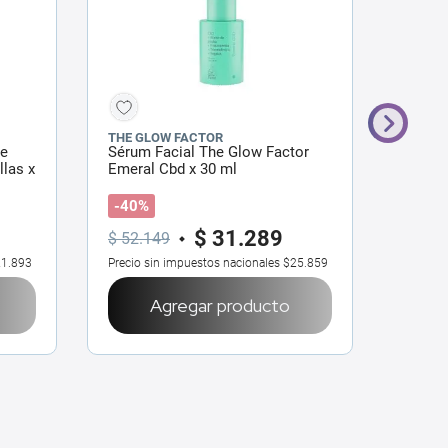
THE GLOW FACTOR
SKIN10
he
Sérum Facial The Glow Factor
Sérum 
las x
Emeral Cbd x 30 ml
Ampoll
-40%
$
31
.
289
$
45
$
52
.
149
1.893
Precio sin impuestos nacionales
$25.859
Precio 
Agregar producto