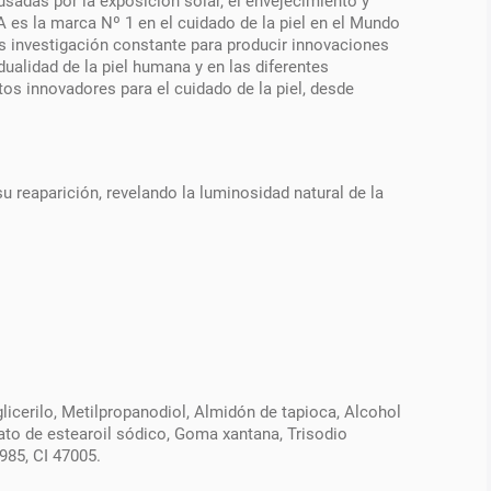
sadas por la exposición solar, el envejecimiento y
es la marca Nº 1 en el cuidado de la piel en el Mundo
 investigación constante para producir innovaciones
dualidad de la piel humana y en las diferentes
 innovadores para el cuidado de la piel, desde
u reaparición, revelando la luminosidad natural de la
glicerilo, Metilpropanodiol, Almidón de tapioca, Alcohol
mato de estearoil sódico, Goma xantana, Trisodio
5985, CI 47005.