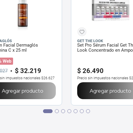
AGLÓS
GET THE LOOK
m Facial Dermaglós
Set Pro Sérum Facial Get T
ina C x 25 ml
Look Concentrado en Ampol
7 un
% Web
$
32
.
219
$
26
.
490
027
 sin impuestos nacionales
$26.627
Precio sin impuestos nacionales
$2
Agregar producto
Agregar producto