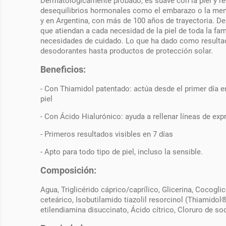
Dermatológicamente probado, es suave con la piel y re
desequilibrios hormonales como el embarazo o la meno
y en Argentina, con más de 100 años de trayectoria. 
que atiendan a cada necesidad de la piel de toda la fam
necesidades de cuidado. Lo que ha dado como resultad
desodorantes hasta productos de protección solar.
Beneficios:
- Con Thiamidol patentado: actúa desde el primer día en
piel
- Con Ácido Hialurónico: ayuda a rellenar líneas de exp
- Primeros resultados visibles en 7 días
- Apto para todo tipo de piel, incluso la sensible.
Composición:
Agua, Triglicérido cáprico/caprílico, Glicerina, Cocogl
ceteárico, Isobutilamido tiazolil resorcinol (Thiamidol
etilendiamina disuccinato, Ácido cítrico, Cloruro de sod