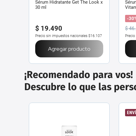
 Facial
Sérum Hidratante Get The Look x
Séru
30 ml
Vitam
-30
$
19
.
490
$
46
.
$38.280
Precio sin impuestos nacionales
$16.107
Precio
o
Agregar producto
¡Recomendado para vos!
Descubre lo que las per
ENVÍ