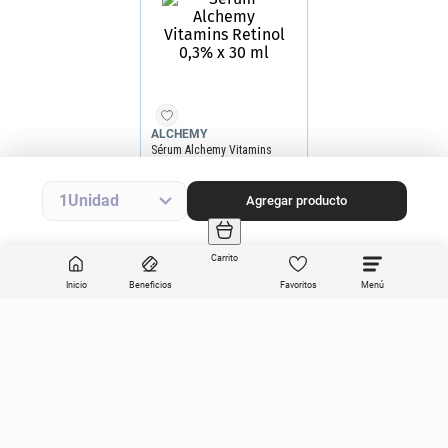
ALCHEMY
Sérum Alchemy Vitamins
Retinol 0,3% x 30 ml
-30%
Precio final
$
35
.
413
$
50
.
590
Precio sin impuestos nacionales
$29.267
Agregar producto
1
Agregar producto
Carrito
Inicio
Beneficios
Favoritos