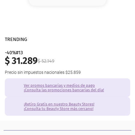
8
.
base
9
.
nyx
10
.
cher
TRENDING
-40%
$
31
.
289
$
52
.
149
Precio sin impuestos nacionales
$25.859
Ver promos bancarias y medios de pago
¡Consulta las promociones bancarias del día!
¡Retiro Gratis en nuestro Beauty Stores!
¡Consulta tu Beauty Store más cercano!