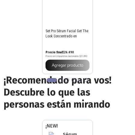
GET THE LOOK
Set Pro Sérum Facial Get The
Look Concentrado en
Ampollas x 7 un
Precio final
$
26
.
490
Precio sin impuestos nacionales
$21.893
Agregar producto
¡Recomendado para vos!
Descubre lo que las
personas están mirando
¡NEW!