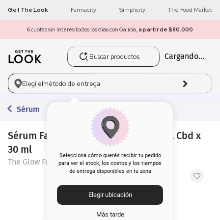
Get The Look
Farmacity
Simplicity
The Food Market
6 cuotas sin interés todos los días con Galicia,
a partir de $80.000
Buscar productos
Cargando...
1
.
get the look
2
.
máscara pestañas
Elegí el
método de entrega
3
.
loreal
Sérum
4
.
brochas
Sérum Facial The Glow Factor Emeral Cbd x
30 ml
5
.
corrector
Seleccioná cómo querés recibir tu pedido
The Glow Factor
para ver el stock, los costos y los tiempos
de entrega disponibles en tu zona
6
.
rubor
Elegir ubicación
7
.
serum
Más tarde