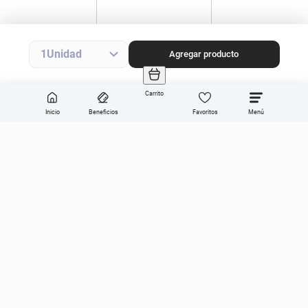
Precio final
$
22
.
490
Precio sin impuestos nacionales
$18.587
1
Agregar producto
Agregar producto
Carrito
Inicio
Beneficios
Favoritos
Enviar