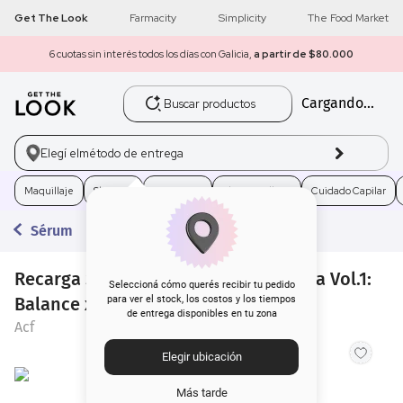
Get The Look
Farmacity
Simplicity
The Food Market
6 cuotas sin interés todos los días con Galicia,
a partir de $80.000
Buscar productos
Cargando...
1
.
get the look
2
.
máscara pestañas
Elegí el
método de entrega
3
.
loreal
Maquillaje
Skincare
Fragancias
Electro Belleza
Cuidado Capilar
Sérum
4
.
brochas
Recarga Sérum Facial Acf by Dadatina Vol.1:
5
.
corrector
Seleccioná cómo querés recibir tu pedido
Balance x 30 ml
para ver el stock, los costos y los tiempos
de entrega disponibles en tu zona
6
.
rubor
Acf
Elegir ubicación
7
.
serum
Más tarde