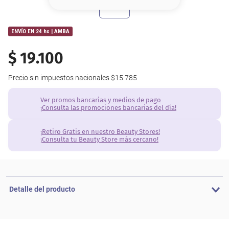
8
.
base
9
.
nyx
ENVÍO EN 24 hs | AMBA
10
.
cher
$
19
.
100
Precio sin impuestos nacionales
$15.785
Ver promos bancarias y medios de pago
¡Consulta las promociones bancarias del día!
¡Retiro Gratis en nuestro Beauty Stores!
¡Consulta tu Beauty Store más cercano!
Detalle del producto