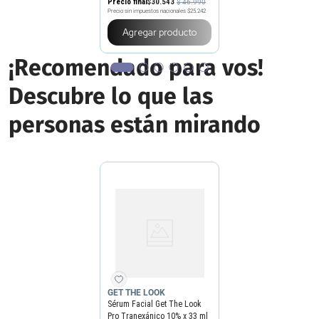
Precio final
$
30
.
543
$
46
.
990
Precio sin impuestos nacionales
$25.242
Agregar producto
¡Recomendado para vos!
Descubre lo que las
personas están mirando
GET THE LOOK
Sérum Facial Get The Look
Pro Tranexánico 10% x 33 ml