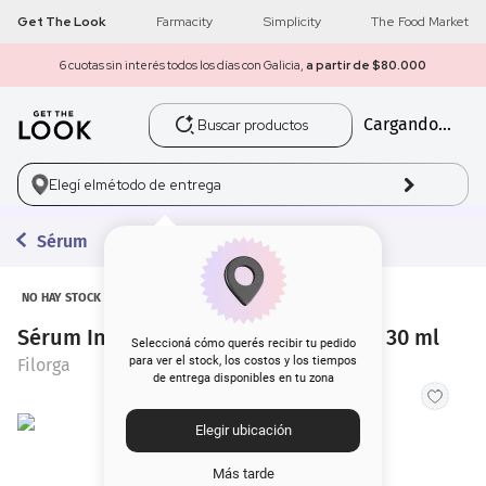
Get The Look
Farmacity
Simplicity
The Food Market
6 cuotas sin interés todos los días con Galicia,
a partir de $80.000
Buscar productos
Cargando...
1
.
get the look
2
.
máscara pestañas
Elegí el
método de entrega
3
.
loreal
Sérum
4
.
brochas
NO HAY STOCK
Sérum Intensivo Filorga Age-Purify x 30 ml
5
.
corrector
Seleccioná cómo querés recibir tu pedido
para ver el stock, los costos y los tiempos
Filorga
de entrega disponibles en tu zona
6
.
rubor
Elegir ubicación
7
.
serum
Más tarde