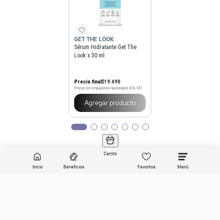
GET THE LOOK
Sérum Hidratante Get The
Look x 30 ml
Precio final
$
19
.
490
Precio sin impuestos nacionales
$16.107
Agregar producto
Carrito
Inicio
Beneficios
Favoritos