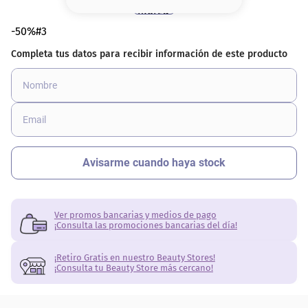
8
.
base
-50%#3
9
.
cher
10
.
nyx
Ver promos bancarias y medios de pago
¡Consulta las promociones bancarias del día!
¡Retiro Gratis en nuestro Beauty Stores!
¡Consulta tu Beauty Store más cercano!