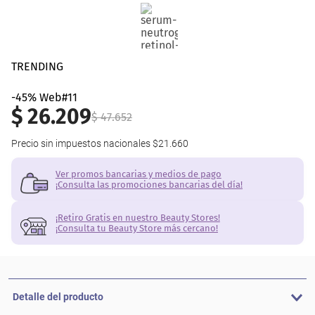
TRENDING
-45% Web#11
$
26
.
209
$
47
.
652
Precio sin impuestos nacionales
$21.660
Ver promos bancarias y medios de pago
¡Consulta las promociones bancarias del día!
¡Retiro Gratis en nuestro Beauty Stores!
¡Consulta tu Beauty Store más cercano!
Detalle del producto