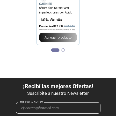
GARNIER
Sérum Skin Garnier Anti-
imperfecciones con Ácido
Salicílico x 30 ml
-40% Web#4
Precio final
$
22
.
794
$
37
.
990
Precio sin impuestos nacionales
$18.838
Agregar producto