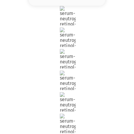
8
.
serum
9
.
cher
10
.
labial