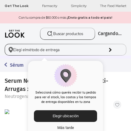
Get The Look
Farmacity
Simplicity
The Food Market
Con tu compra de $80.000 o más
¡Envío gratis a todo el país!
Buscar productos
Cargando...
1
.
get the look
2
.
máscara pestañas
Elegí el
método de entrega
3
.
loreal
Sérum
4
.
brochas
Serum Neutrogena Retinol Boost Anti-
Arrugas x 30ml
5
.
corrector
Seleccioná cómo querés recibir tu pedido
Neutrogena
para ver el stock, los costos y los tiempos
de entrega disponibles en tu zona
6
.
rubor
Elegir ubicación
7
.
base
Más tarde