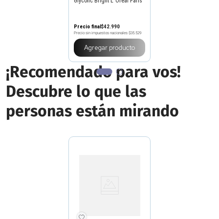
Glycolic Bright L´Oreal Paris
Precio final
$
42
.
990
Precio sin impuestos nacionales
$35.529
Agregar producto
¡Recomendado para vos!
Descubre lo que las
personas están mirando