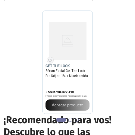
GET THE LOOK
Sérum Facial Get The Look
Pro Kójico 1% + Niacinamida
4% x 33 ml
Precio final
$
22
.
490
Precio sin impuestos nacionales
$18.587
Agregar producto
¡Recomendado para vos!
Descubre lo que las