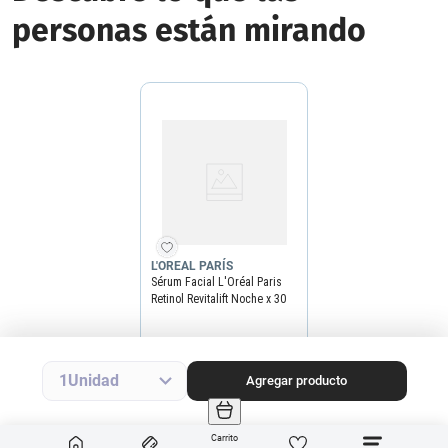
personas están mirando
L'OREAL PARÍS
Sérum Facial L'Oréal Paris
Retinol Revitalift Noche x 30
ml
Precio final
$
52
.
990
Precio sin impuestos nacionales
$43.793
1
Agregar producto
Agregar producto
Carrito