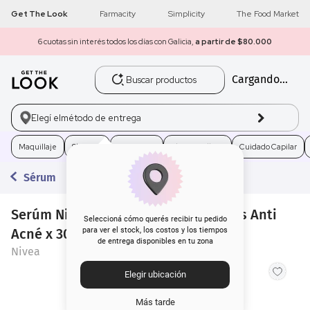
Get The Look
Farmacity
Simplicity
The Food Market
6 cuotas sin interés todos los días con Galicia,
a partir de $80.000
Buscar productos
Cargando...
1
.
get the look
2
.
máscara pestañas
Elegí el
método de entrega
3
.
brochas
Maquillaje
Skincare
Fragancias
Electro Belleza
Cuidado Capilar
Sérum
4
.
loreal
Serúm Nivea Luminous Anti Manchas Anti
5
.
corrector
Seleccioná cómo querés recibir tu pedido
Acné x 30 ml
para ver el stock, los costos y los tiempos
de entrega disponibles en tu zona
6
.
rubor
Nivea
Elegir ubicación
7
.
base
Más tarde