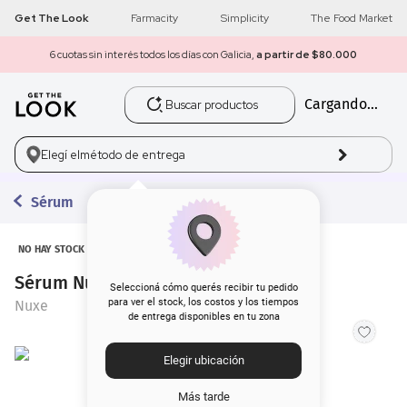
Get The Look
Farmacity
Simplicity
The Food Market
6 cuotas sin interés todos los días con Galicia,
a partir de $80.000
Buscar productos
Cargando...
1
.
get the look
2
.
máscara pestañas
Elegí el
método de entrega
3
.
loreal
Sérum
4
.
brochas
NO HAY STOCK
Sérum Nuxe Super 10 Eyes x 15 ml
5
.
corrector
Seleccioná cómo querés recibir tu pedido
para ver el stock, los costos y los tiempos
Nuxe
de entrega disponibles en tu zona
6
.
rubor
Elegir ubicación
7
.
serum
Más tarde