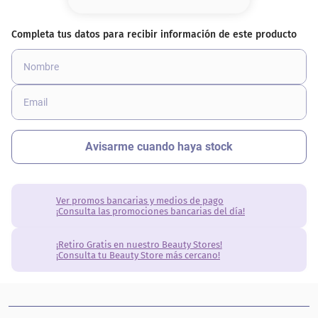
8
.
base
9
.
nyx
10
.
cher
Ver promos bancarias y medios de pago
¡Consulta las promociones bancarias del día!
¡Retiro Gratis en nuestro Beauty Stores!
¡Consulta tu Beauty Store más cercano!