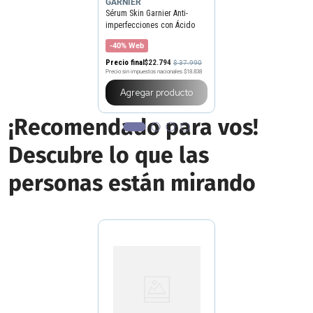
GARNIER
Sérum Skin Garnier Anti-
imperfecciones con Ácido
Salicílico x 30 ml
-40% Web
Precio final
$
22
.
794
$
37
.
990
Precio sin impuestos nacionales
$18.838
Agregar producto
¡Recomendado para vos!
Descubre lo que las
personas están mirando