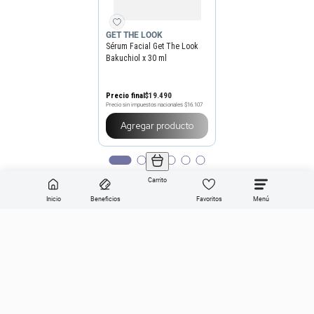
GET THE LOOK
Sérum Facial Get The Look
Bakuchiol x 30 ml
Precio final
$
19
.
490
Precio sin impuestos nacionales
$16.107
Agregar producto
Carrito
Inicio
Beneficios
Favoritos