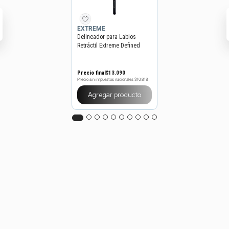
EXTREME
Delineador para Labios
Retráctil Extreme Defined
Lips x 0,25 g
Precio final
$
13
.
090
Precio sin impuestos nacionales
$10.818
Agregar producto