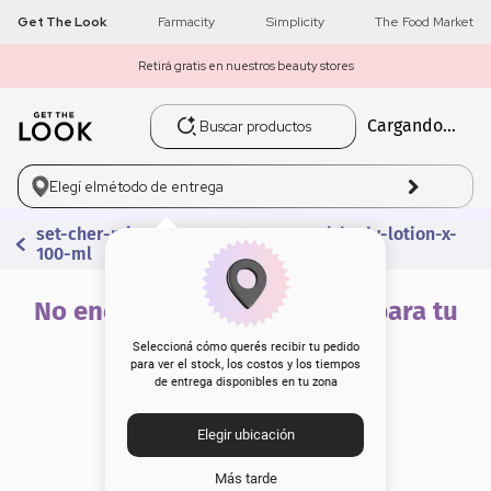
Get The Look
Farmacity
Simplicity
The Food Market
Retirá gratis en nuestros beauty stores
Buscar productos
Cargando...
1
.
get the look
2
.
máscara pestañas
Elegí el
método de entrega
set-cher-mix-edt-we-matter-x-75-ml-body-lotion-x-
3
.
loreal
100-ml
4
.
brochas
No encontramos resultados para tu
búsqueda
5
.
corrector
Seleccioná cómo querés recibir tu pedido
para ver el stock, los costos y los tiempos
de entrega disponibles en tu zona
6
.
rubor
Elegir ubicación
7
.
base
Más tarde