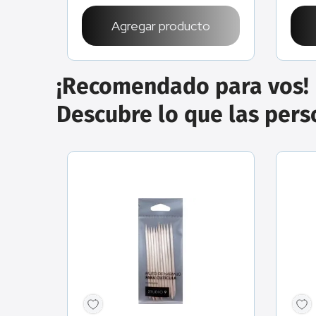
o
Agregar producto
¡Recomendado para vos!
Descubre lo que las per