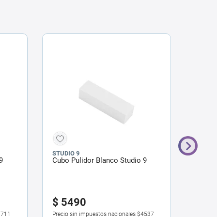
STUDIO 9
STUDIO
9
Cubo Pulidor Blanco Studio 9
Secaes
en Aer
$
5490
$
11
3711
Precio sin impuestos nacionales
$4537
Precio 