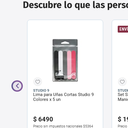
Descubre lo que las per
ENVÍ
STUDIO 9
STUD
udio 9
Lima para Uñas Cortas Studio 9
Set S
Colores x 5 un
Manic
$
6490
$
1
$9909
Precio sin impuestos nacionales
$5364
Precio