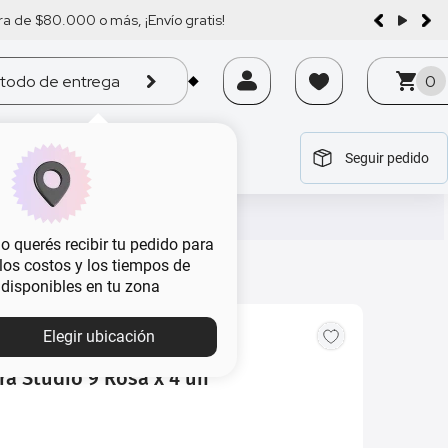
a de $80.000 o más, ¡Envío gratis!
todo de entrega
0
Seguir pedido
tegoría
tegoría
tegoría
tegoría
tegoría
 querés recibir tu pedido para
, los costos y los tiempos de
 disponibles en tu zona
Elegir ubicación
ra Studio 9 Rosa x 4 un