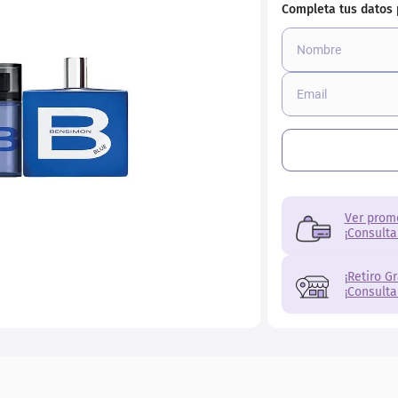
ial
Ver prom
¡Consulta
¡Retiro G
¡Consulta