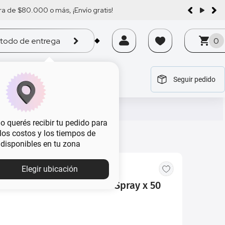
a de $80.000 o más, ¡Envío gratis!
todo de entrega
0
Seguir pedido
tegoría
tegoría
tegoría
tegoría
tegoría
 querés recibir tu pedido para
, los costos y los tiempos de
 disponibles en tu zona
Elegir ubicación
mon Blue x 100 ml + Cool Spray x 50