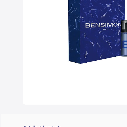
10
.
lab