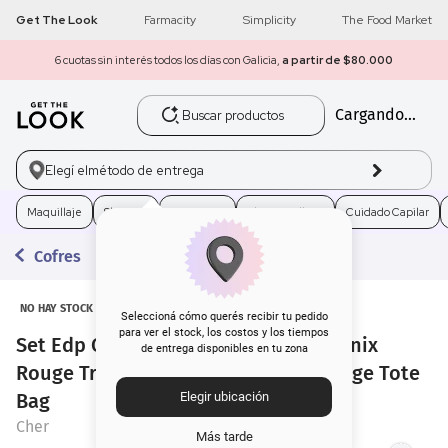
Get The Look
Farmacity
Simplicity
The Food Market
6 cuotas sin interés todos los días con Galicia,
a partir de $80.000
Buscar productos
Cargando...
1
.
get the look
2
.
máscara pestañas
Elegí el
método de entrega
3
.
brochas
Maquillaje
Skincare
Fragancias
Electro Belleza
Cuidado Capilar
Cofres
4
.
loreal
5
.
corrector
NO HAY STOCK
Seleccioná cómo querés recibir tu pedido
para ver el stock, los costos y los tiempos
Set Edp Cher Onyx Rouge x 50 ml + Onix
de entrega disponibles en tu zona
6
.
rubor
Rouge Travel Size x 20 ml + Onyx Rouge Tote
Bag
Elegir ubicación
7
.
base
Cher
Más tarde