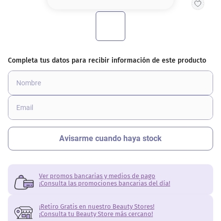
8
.
serum
9
.
cher
10
.
contorno
Ver promos bancarias y medios de pago
¡Consulta las promociones bancarias del día!
¡Retiro Gratis en nuestro Beauty Stores!
¡Consulta tu Beauty Store más cercano!