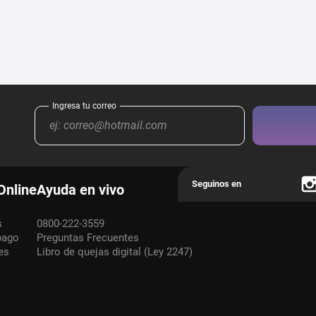
Online
Ayuda en vivo
s
0800-222-3559
pago
Preguntas Frecuentes
es
Libro de quejas digital (Ley 2247)