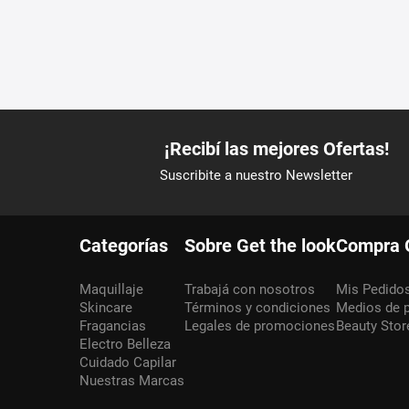
Categorías
Sobre Get the look
Compra 
Maquillaje
Trabajá con nosotros
Mis Pedido
Skincare
Términos y condiciones
Medios de 
Fragancias
Legales de promociones
Beauty Stor
Electro Belleza
Cuidado Capilar
Nuestras Marcas