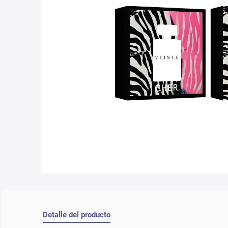
10
.
nyx
Detalle del producto