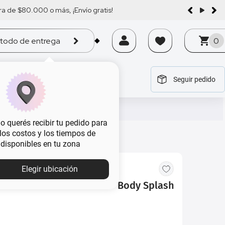
a de $80.000 o más, ¡Envío gratis!
todo de entrega
0
Seguir pedido
tegoría
tegoría
tegoría
tegoría
tegoría
 querés recibir tu pedido para
, los costos y los tiempos de
 disponibles en tu zona
Elegir ubicación
Incanto Eterno x 100 ml + Body Splash