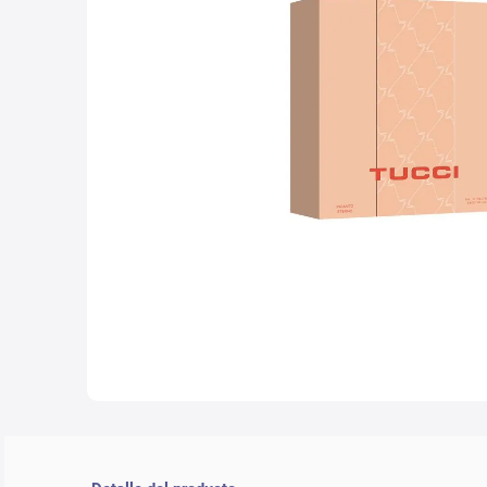
10
.
che