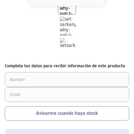
8
.
base
9
.
cher
10
.
nyx