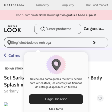
Get The Look
Farmacity
Simplicity
The Food Market
Con tu compra de $80.000 o más
¡Envío gratis a todo el país!
Buscar productos
Cargando...
1
.
get the look
2
.
máscara pestañas
Elegí el
método de entrega
3
.
loreal
Cofres
4
.
brochas
NO HAY STOCK
Set Sarkany Why Not 2 EDP x 100 ml + Body
5
.
corrector
Seleccioná cómo querés recibir tu pedido
para ver el stock, los costos y los tiempos
Splash x 75 ml
de entrega disponibles en tu zona
6
.
rubor
Sarkany
Elegir ubicación
7
.
serum
Más tarde