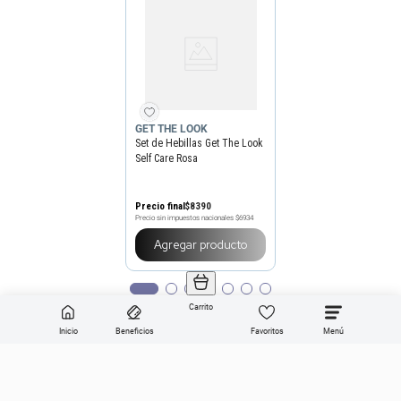
GET THE LOOK
Set de Hebillas Get The Look
Self Care Rosa
Precio final
$
8390
Precio sin impuestos nacionales
$6934
Agregar producto
Carrito
Inicio
Beneficios
Favoritos