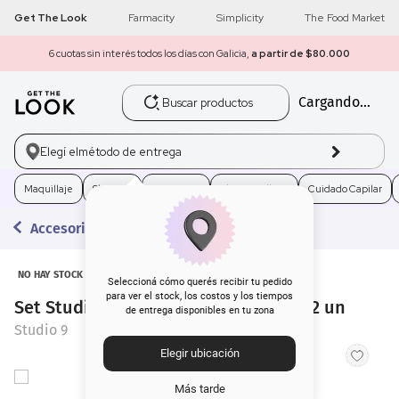
Get The Look
Farmacity
Simplicity
The Food Market
6 cuotas sin interés todos los días con Galicia,
a partir de $80.000
Buscar productos
Cargando...
1
.
get the look
2
.
máscara pestañas
Elegí el
método de entrega
3
.
loreal
Maquillaje
Skincare
Fragancias
Electro Belleza
Cuidado Capilar
Accesorios
4
.
brochas
5
.
corrector
NO HAY STOCK
Seleccioná cómo querés recibir tu pedido
para ver el stock, los costos y los tiempos
Set Studio 9 Ruleros de Esponjas x 12 un
de entrega disponibles en tu zona
6
.
rubor
Studio 9
Elegir ubicación
7
.
serum
Más tarde