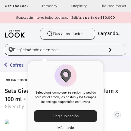
Get The Look
Farmacity
Simplicity
The Food Market
6 cuotas sin interés todos los días con Galicia,
a partir de $80.000
Buscar productos
Cargando...
1
.
get the look
2
.
máscara pestañas
Elegí el
método de entrega
3
.
loreal
Cofres
4
.
brochas
NO HAY STOCK
Sets Givenchy Gentleman Eau de Parfum x
5
.
corrector
Seleccioná cómo querés recibir tu pedido
para ver el stock, los costos y los tiempos
100 ml + Eau de Parfum Mini x 15 ml
de entrega disponibles en tu zona
6
.
rubor
Givenchy
Elegir ubicación
7
.
serum
Más tarde