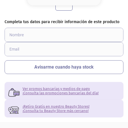
8
.
base
9
.
cher
10
.
nyx
Ver promos bancarias y medios de pago
¡Consulta las promociones bancarias del día!
¡Retiro Gratis en nuestro Beauty Stores!
¡Consulta tu Beauty Store más cercano!