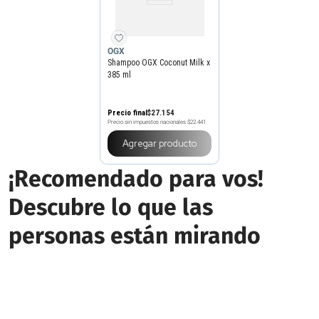
OGX
Shampoo OGX Coconut Milk x
385 ml
Precio final
$
27
.
154
Precio sin impuestos nacionales
$22.441
Agregar producto
¡Recomendado para vos!
Descubre lo que las
personas están mirando