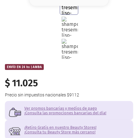
8
.
serum
9
.
cher
10
.
labial
ENVÍO EN 24 hs | AMBA
$
11
.
025
Precio sin impuestos nacionales
$9112
Ver promos bancarias y medios de pago
¡Consulta las promociones bancarias del día!
¡Retiro Gratis en nuestro Beauty Stores!
¡Consulta tu Beauty Store más cercano!