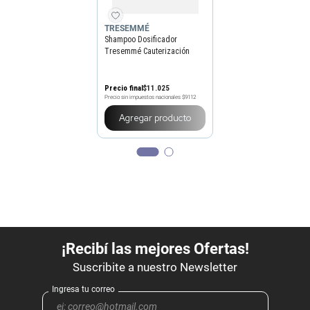
TRESEMMÉ
Shampoo Dosificador
Tresemmé Cauterización
Reparadora x 500 ml
Precio final
$
11
.
025
Precio sin impuestos nacionales
$9112
Agregar producto