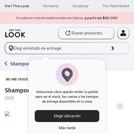
Get The Look
Farmacity
Simplicity
The Food Market
6 cuotas sin interés todos los días con Galicia,
a partir de $80.000
Buscar productos
1
.
get the look
Elegí el
método de entrega
2
.
máscara pestañas
Shampoos
3
.
loreal
4
.
brochas
NO HAY STOCK
Shampoo OGX Keratin Oil x 385 ml
5
.
corrector
Seleccioná cómo querés recibir tu pedido
para ver el stock, los costos y los tiempos
OGX
de entrega disponibles en tu zona
6
.
rubor
Elegir ubicación
7
.
serum
Más tarde