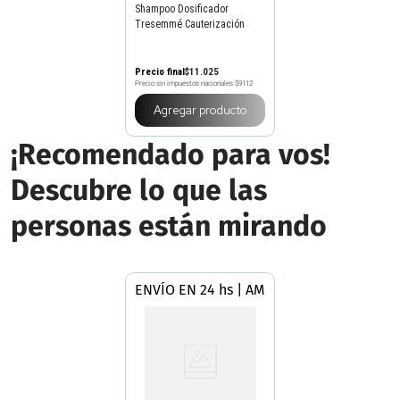
Shampoo Dosificador
Tresemmé Cauterización
Reparadora x 500 ml
Precio final
$
11
.
025
Precio sin impuestos nacionales
$9112
Agregar producto
¡Recomendado para vos!
Descubre lo que las
personas están mirando
ENVÍO EN 24 hs | AMBA