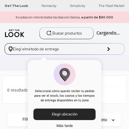
Get The Look
Farmacity
Simplicity
The Food Market
6 cuotas sin interés todos los días con Galicia,
a partir de $80.000
Buscar productos
Cargando...
1
.
get the look
2
.
máscara pestañas
Elegí el
método de entrega
3
.
brochas
4
.
loreal
5
.
corrector
0
Seleccioná cómo querés recibir tu pedido
para ver el stock, los costos y los tiempos
de entrega disponibles en tu zona
6
.
rubor
Elegir ubicación
7
.
base
Filtros
Descuento
Más tarde