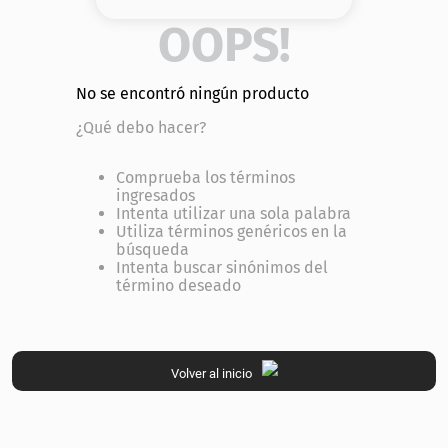
8
.
serum
OOPS!
9
.
cher
No se encontró ningún producto
10
.
contorno
¿Qué debo hacer?
Comprueba los términos
ingresados
Intenta utilizar una sola palabra
Utiliza términos genéricos en la
búsqueda
Intenta buscar sinónimos del
término deseado
Volver al inicio