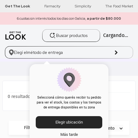
Get The Look
Farmacity
Simplicity
The Food Market
6 cuotas sin interés todos los días con Galicia,
a partir de $80.000
Buscar productos
Cargando...
1
.
get the look
2
.
máscara pestañas
Elegí el
método de entrega
3
.
loreal
4
.
brochas
5
.
corrector
0
Seleccioná cómo querés recibir tu pedido
para ver el stock, los costos y los tiempos
de entrega disponibles en tu zona
6
.
rubor
Elegir ubicación
7
.
serum
Filtros
Descuento
Más tarde