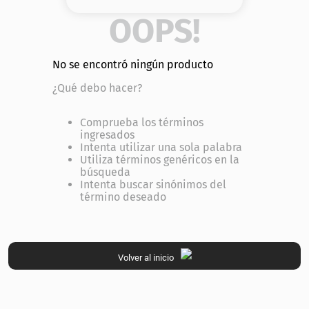
8
.
base
OOPS!
9
.
cher
No se encontró ningún producto
10
.
nyx
¿Qué debo hacer?
Comprueba los términos
ingresados
Intenta utilizar una sola palabra
Utiliza términos genéricos en la
búsqueda
Intenta buscar sinónimos del
término deseado
Volver al inicio