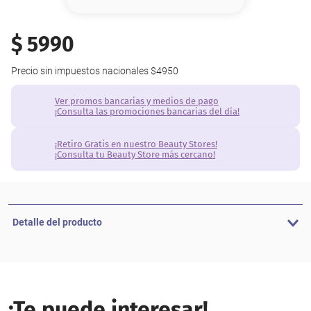
8
.
base
9
.
cher
$
5990
10
.
nyx
Precio sin impuestos nacionales
$4950
Ver promos bancarias y medios de pago
¡Consulta las promociones bancarias del día!
¡Retiro Gratis en nuestro Beauty Stores!
¡Consulta tu Beauty Store más cercano!
Detalle del producto
¡Te puede interesar!