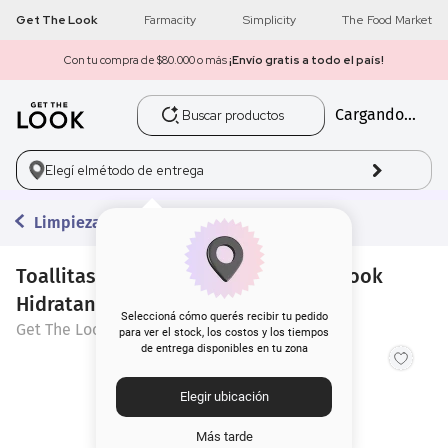
Get The Look
Farmacity
Simplicity
The Food Market
Con tu compra de $80.000 o más
¡Envío gratis a todo el país!
Buscar productos
Cargando...
1
.
get the look
2
.
máscara pestañas
Elegí el
método de entrega
3
.
loreal
Limpieza
4
.
brochas
Toallitas Desmaquillantes Get The Look
Hidratantes x 25 un
5
.
corrector
Seleccioná cómo querés recibir tu pedido
Get The Look
para ver el stock, los costos y los tiempos
de entrega disponibles en tu zona
6
.
rubor
Elegir ubicación
7
.
serum
Más tarde