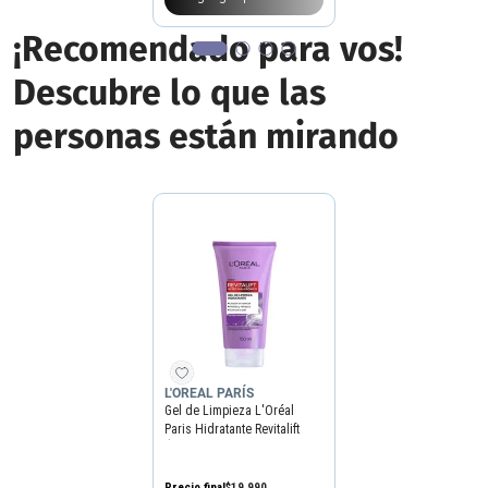
¡Recomendado para vos!
Descubre lo que las
personas están mirando
L'OREAL PARÍS
Gel de Limpieza L'Oréal
Paris Hidratante Revitalift
Ácido Hialurónico x 150 ml
Precio final
$
19
.
990