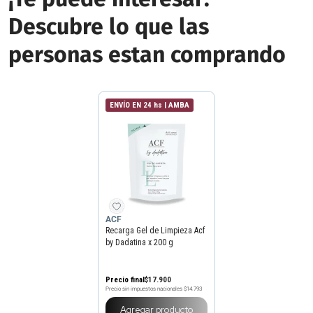
Descubre lo que las
personas estan comprando
ENVÍO EN 24 hs | AMBA
ACF
Recarga Gel de Limpieza Acf
by Dadatina x 200 g
Precio final
$
17
.
900
Precio sin impuestos nacionales
$14.793
Agregar producto