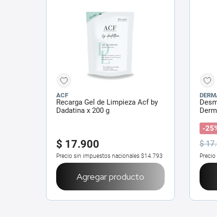
ACF
DERM
Recarga Gel de Limpieza Acf by
Desm
Dadatina x 200 g
Derma
-25
$
17
.
900
$
17
.
Precio sin impuestos nacionales
$14.793
Precio
Agregar producto