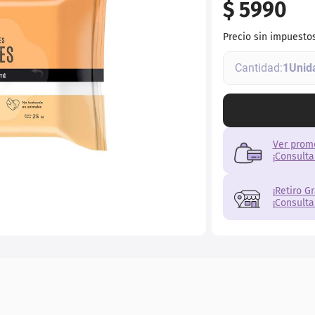
$
5990
ial
Precio sin impuesto
1
Ver prom
¡Consulta
¡Retiro G
¡Consulta