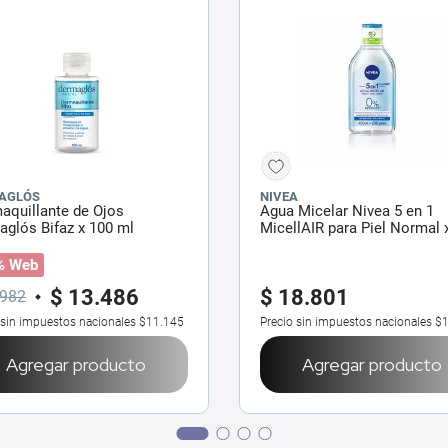
AGLÓS
NIVEA
aquillante de Ojos
Agua Micelar Nivea 5 en 1
glós Bifaz x 100 ml
MicellAIR para Piel Normal 
ml
% Web
$
13
.
486
$
18
.
801
982
 sin impuestos nacionales
$11.145
Precio sin impuestos nacionales
$1
Agregar producto
Agregar producto