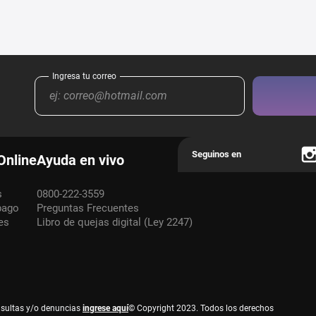
Online
Ayuda en vivo
s
0800-222-3559
pago
Preguntas Frecuentes
es
Libro de quejas digital (Ley 2247)
nsultas y/o denuncias
ingrese aquí
© Copyright 2023. Todos los derechos