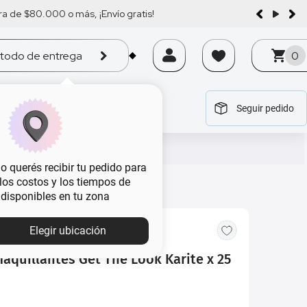
a de $80.000 o más, ¡Envío gratis!
todo de entrega
0
Seguir pedido
tegoría
tegoría
tegoría
tegoría
tegoría
 querés recibir tu pedido para
, los costos y los tiempos de
 disponibles en tu zona
Elegir ubicación
aquillantes Get The Look Karite x 25