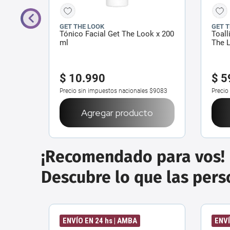
GET THE LOOK
GET 
cho
Tónico Facial Get The Look x 200
Toall
ml
The L
$
10
.
990
$
5
$17.512
Precio sin impuestos nacionales
$9083
Precio
o
Agregar producto
¡Recomendado para vos!
Descubre lo que las per
ENVÍO EN 24 hs | AMBA
ENVÍ