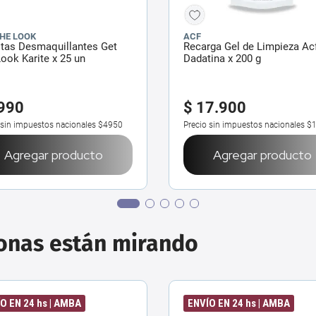
THE LOOK
ACF
itas Desmaquillantes Get
Recarga Gel de Limpieza Ac
ook Karite x 25 un
Dadatina x 200 g
990
$
17
.
900
 sin impuestos nacionales
$4950
Precio sin impuestos nacionales
$1
Agregar producto
Agregar producto
sonas están mirando
O EN 24 hs | AMBA
ENVÍO EN 24 hs | AMBA