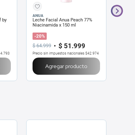
ANUA
CHER
f by
Leche Facial Anua Peach 77%
Agua M
Niacinamida x 150 ml
Lumin
-20%
3x2
|
$
51
.
999
$
21
$
64
.
999
4.793
Precio sin impuestos nacionales
$42.974
Precio 
Agregar producto