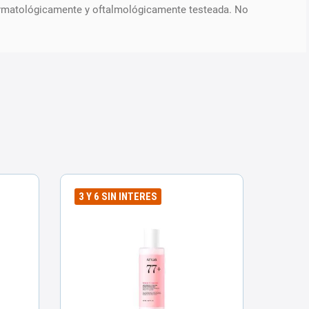
ermatológicamente y oftalmológicamente testeada. No
3 Y 6 SIN INTERES
ENVÍO