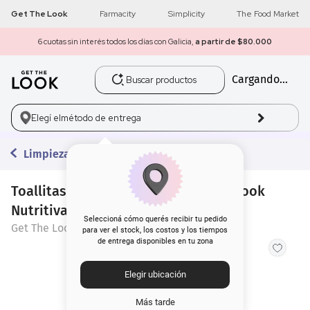
Get The Look
Farmacity
Simplicity
The Food Market
6 cuotas sin interés todos los días con Galicia,
a partir de $80.000
Buscar productos
Cargando...
1
.
get the look
2
.
máscara pestañas
Elegí el
método de entrega
3
.
loreal
Limpieza
4
.
brochas
Toallitas Desmaquillantes Get The Look
Nutritiva x 10 un
5
.
corrector
Seleccioná cómo querés recibir tu pedido
Get The Look
para ver el stock, los costos y los tiempos
de entrega disponibles en tu zona
6
.
rubor
Elegir ubicación
7
.
serum
Más tarde