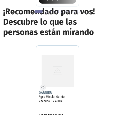
¡Recomendado para vos!
Descubre lo que las
personas están mirando
GARNIER
Agua Micelar Garnier
Vitamina C x 400 ml
Precio final
$
21
.
990