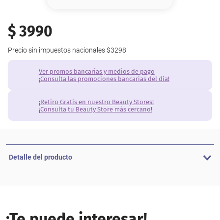
8
.
base
9
.
cher
$
3990
10
.
nyx
Precio sin impuestos nacionales
$3298
Ver promos bancarias y medios de pago
¡Consulta las promociones bancarias del día!
¡Retiro Gratis en nuestro Beauty Stores!
¡Consulta tu Beauty Store más cercano!
Detalle del producto
¡Te puede interesar!