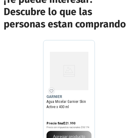
Descubre lo que las
personas estan comprando
GARNIER
Agua Micelar Garnier Skin
Active x 400 ml
Precio final
$
21
.
990
Precio sin impuestos nacionales
$18.174
Agregar producto